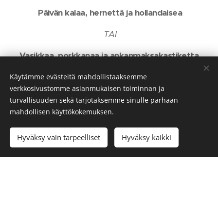
Päivän kalaa, hernettä ja hollandaisea
TAI
Vasikkaa, porkkanaa ja ankanmaksakastiketta
***
Käytämme evästeitä mahdollistaaksemme
verkkosivustomme asianmukaisen toiminnan ja
Juustoa ja hilloketta
turvallisuuden sekä tarjotaksemme sinulle parhaan
mahdollisen käyttökokemuksen.
***
Hyväksy vain tarpeelliset
Hyväksy kaikki
Tonkapapujäätelöä, mansikkaa ja rosepippuria
82€