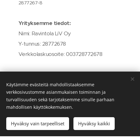
2877267-8
Yrityksemme tiedot:
Nimi: Ravintola LiV Oy
Y-tunnus: 28772678
Verkkolaskuosoite: 003728772678
Välitystiedot
Käytämme evästeitä mahdollistaaksemme
Välittäjä: Maventa
verkkosivustomme asianmukaisen toiminnan ja
Välittäjätunnus: 003721291126
turvallisuuden sekä tarjotaksemme sinulle parhaan
Välittäjätunnus pankkiverkosta lähetettäessä:
mahdollisen käyttökokemuksen.
DABAFIHH
Hyväksy vain tarpeelliset
Hyväksy kaikki
Mikäli ette pysty lähettämään laskuja